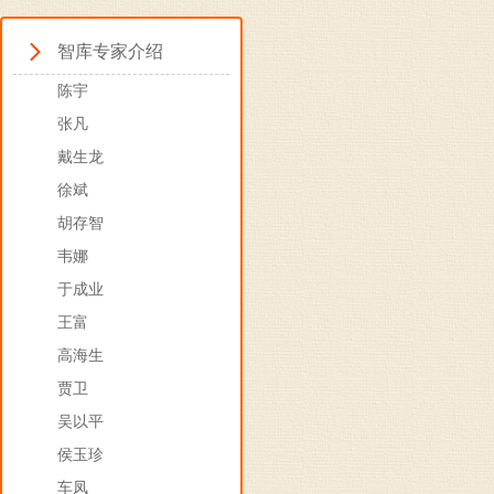
智库专家介绍
陈宇
张凡
戴生龙
徐斌
胡存智
韦娜
于成业
王富
高海生
贾卫
吴以平
侯玉珍
车凤