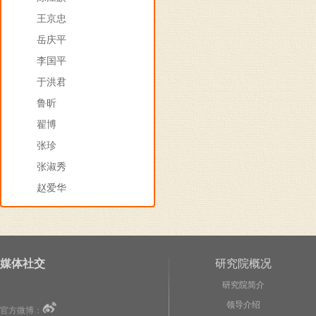
王京忠
岳庆平
李国平
于洪君
鲁昕
翟博
张珍
张淑秀
赵爱华
媒体社交
研究院概况
研究院简介
领导介绍
官方微博：