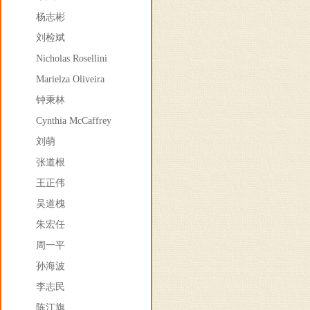
杨志彬
刘检斌
Nicholas Rosellini
Marielza Oliveira
钟秉林
Cynthia McCaffrey
刘萌
张道根
王正伟
吴道槐
朱宏任
周一平
孙海波
李志民
陈江旗