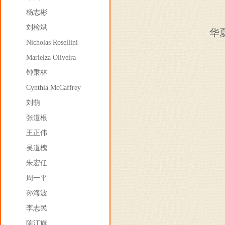
杨志彬
刘检斌
华
Nicholas Rosellini
Marielza Oliveira
钟秉林
Cynthia McCaffrey
刘萌
张道根
王正伟
吴道槐
朱宏任
周一平
孙海波
李志民
陈江旗