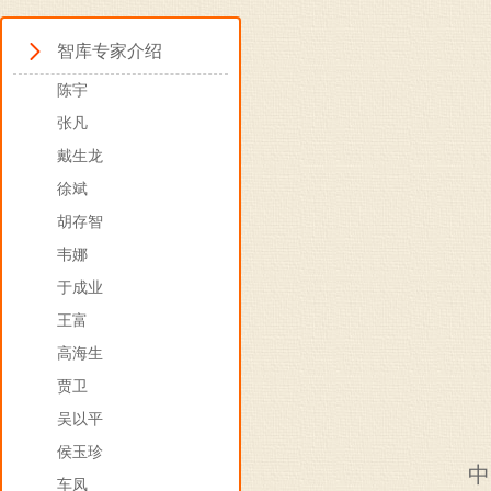
智库专家介绍
陈宇
张凡
戴生龙
徐斌
胡存智
韦娜
于成业
王富
高海生
贾卫
吴以平
侯玉珍
中
车凤