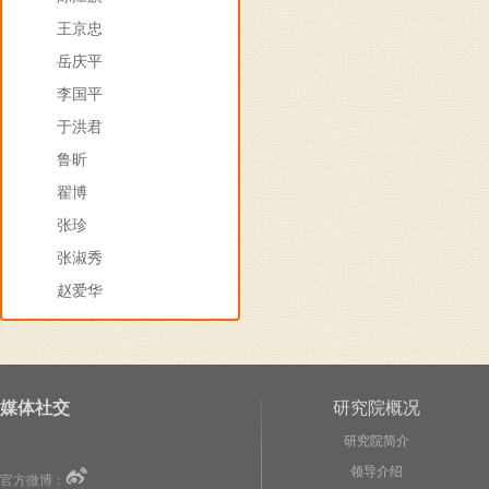
王京忠
岳庆平
李国平
于洪君
鲁昕
翟博
张珍
张淑秀
赵爱华
媒体社交
研究院概况
研究院简介
领导介绍
官方微博：