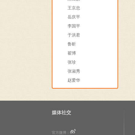
王京忠
岳庆平
李国平
于洪君
鲁昕
翟博
张珍
张淑秀
赵爱华
媒体社交
官方微博：