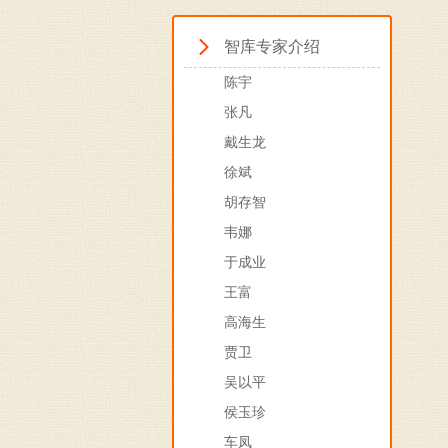
智库专家介绍
陈宇
张凡
戴生龙
徐斌
胡存智
韦娜
于成业
王富
高海生
贾卫
吴以平
侯玉珍
车凤