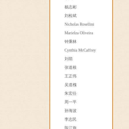
杨志彬
刘检斌
Nicholas Rosellini
Marielza Oliveira
钟秉林
Cynthia McCaffrey
刘萌
张道根
王正伟
吴道槐
朱宏任
周一平
孙海波
李志民
陈江旗